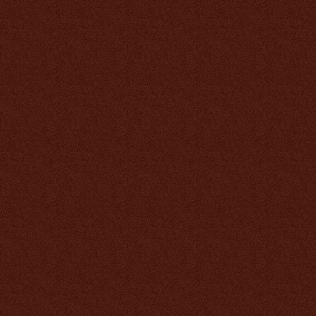
2 832 руб.
Кордицепс Тяньши
2 242 руб.
Хитозан Тяньши