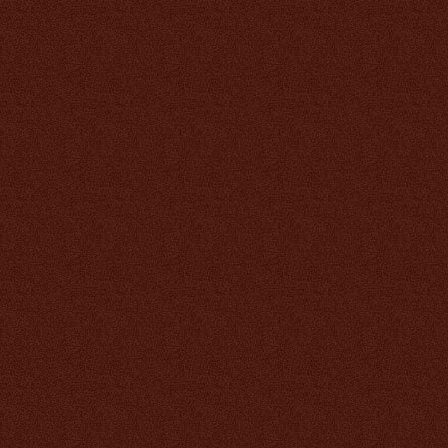
под заказ
Расческа Тяньши
(массажер
электростимулятор)