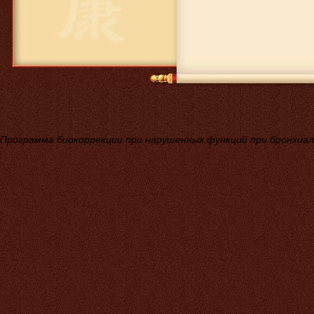
1 593 руб.
Детский кальций Тяньши
Программа биокоррекции при нарушенных функций при бронхиа
под заказ
Расческа Тяньши
(массажер
электростимулятор)