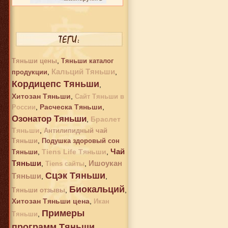
2 832 руб.
Кордицепс Тяньши
,
Тяньши цены
Тяньши каталог
Кальций Тяньши
,
,
продукции
Кордицепс Тяньши
,
Хитозан Тяньши
,
Сайт Тяньши в
,
Расческа Тяньши
,
России
Озонатор Тяньши
,
Браслет
2 242 руб.
Тяньши
,
Антилипидный чай
Хитозан Тяньши
,
Тяньши
Подушка здоровый сон
Чай
,
Tiens Life Тяньши
,
Тяньши
Тяньши
Ишоукан
,
,
Tiens сайты
Сцэк Тяньши
Тяньши
,
,
Биокальций
,
,
Тяньши отзывы
Хитозан Тяньши цена
,
Икан
Примеры
,
Тяньши
программ Тяньши