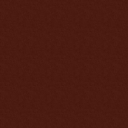
1 475 руб.
Биокальций (Тяньши с
высоким содержанием
кальция )
885 руб.
Антилипидный чай
Тяньши