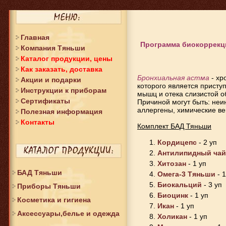
Главная
Программа биокоррекц
Компания Тяньши
Каталог продукции, цены
Как заказать, доставка
Бронхиальная астма
- хр
Акции и подарки
которого является присту
Инструкции к приборам
мышц и отека слизистой о
Сертификаты
Причиной могут быть: не
аллергены, химические ве
Полезная информация
Контакты
Комплект БАД Тяньши
Кордицепс
- 2 уп
Антилипидный чай
Хитозан
- 1 уп
БАД Тяньши
Омега-3 Тяньши
- 1
Биокальций
- 3 уп
Приборы Тяньши
Биоцинк
- 1 уп
Косметика и гигиена
Икан
- 1 уп
Аксессуары,белье и одежда
Холикан
- 1 уп