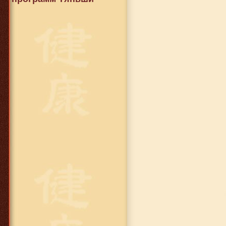
649 руб.
Цинк Тяньши
649 руб.
Кальций Тяньши
(мозговой)