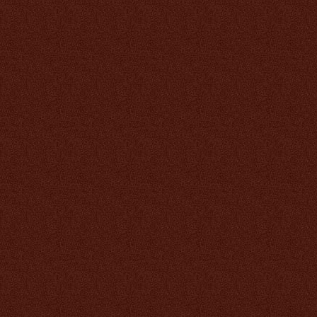
Кальций Тяньши
(мозговой)
1 593 руб.
Детский кальций Тяньши