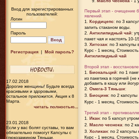
Масло чеснока
- 1 
Вход для зарегистрированных
Первый этап - очищение б
пользователей:
явлений.
Логин
1.
Кордицепс
: по 3 капс
запить стаканом воды.
Пароль
2.
Антилипидный чай
: у
пакет чая и настоять 10-1
Вход
3.
Хитозан
: по 3 капсулы
Курс - 1 месяц. Стоимость
Регистрация
|
Мой пароль?
Антилипидный чай
Второй этап - восстановл
1.
Биокальций
: по 1 пак
из пакетика в горячей (не
17.02.2018
добавить в кашу или йогур
Дорогие женщины! Будьте всегда
2.
Омега-3 Тяньши
:
красивыми и здоровыми,
3.
Биоцинк
: по 2 капсулы
остальное приложится. Акция к 8
Марта.
Курс - 1 месяц. Стоимость
читать полностью...
Третий этап - противоалл
1.
Икан
: по 5 капсул утро
23.01.2018
2.
Масло чеснока
: по 2 к
Если у вас болят суставы, то вам
3.
Холикан
: по 2 капсулы 
обязательно помогут Капсулы с
Курс - 1 месяц. Стоимост
глюкозамином Тяньши.