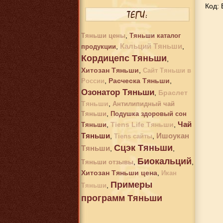
Код:
,
Тяньши цены
Тяньши каталог
Кальций Тяньши
,
,
продукции
Кордицепс Тяньши
,
Хитозан Тяньши
,
Сайт Тяньши в
,
Расческа Тяньши
,
России
Озонатор Тяньши
,
Браслет
2 242 руб.
Тяньши
,
Антилипидный чай
Хитозан Тяньши
,
Тяньши
Подушка здоровый сон
Чай
,
Tiens Life Тяньши
,
Тяньши
Тяньши
Ишоукан
,
,
Tiens сайты
Сцэк Тяньши
Тяньши
,
,
Биокальций
,
,
Тяньши отзывы
Хитозан Тяньши цена
,
Икан
Примеры
,
Тяньши
программ Тяньши
649 руб.
Цинк Тяньши