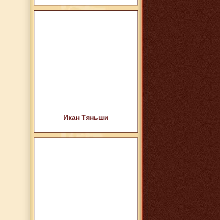
Икан Тяньши