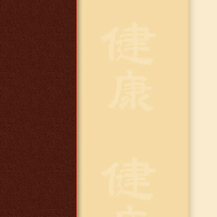
649 руб.
Кальций Тяньши
(мозговой)