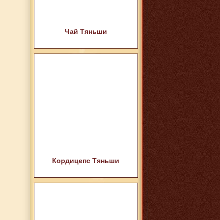
Чай Тяньши
Кордицепс Тяньши