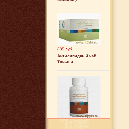
885 руб.
Антилипидный чай
Тяньши
2 832 руб.
Кордицепс Тяньши