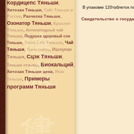
Кордицепс Тяньши
,
В упаковке 120таблеток по
Хитозан Тяньши
,
Сайт Тяньши в
,
Расческа Тяньши
,
России
Свидетельство о госуд
Озонатор Тяньши
,
Браслет
Тяньши
,
Антилипидный чай
,
Тяньши
Подушка здоровый сон
Чай
,
Tiens Life Тяньши
,
Тяньши
Тяньши
Ишоукан
,
,
Tiens сайты
Сцэк Тяньши
Тяньши
,
,
Биокальций
,
,
Тяньши отзывы
Хитозан Тяньши цена
,
Икан
Примеры
,
Тяньши
программ Тяньши