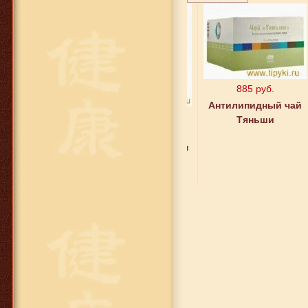
885 руб.
Антилипидный чай
1 475 руб.
Тяньши
Биокальций
(Тяньши с высоким
содержанием
кальция )