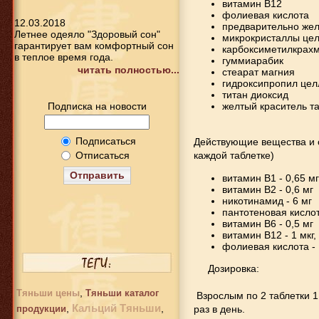
витамин В12
фолиевая кислота
12.03.2018
предварительно жел
Летнее одеяло "Здоровый сон"
микрокристаллы це
гарантирует вам комфортный сон
карбоксиметилкрахм
в теплое время года.
гуммиарабик
читать полностью...
стеарат магния
гидроксипропил це
титан диоксид
желтый краситель та
Подписка на новости
Подписаться
Действующие вещества и 
каждой таблетке)
Отписаться
Отправить
витамин В1 - 0,65 мг
витамин В2 - 0,6 мг
никотинамид - 6 мг
пантотеновая кислот
витамин В6 - 0,5 мг
витамин В12 - 1 мкг,
фолиевая кислота - 
Дозировка:
,
Тяньши цены
Тяньши каталог
Взрослым по 2 таблетки 1 
Кальций Тяньши
,
,
раз в день.
продукции