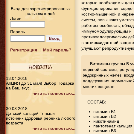
которые необходимы для 
функционирования сердеч
Вход для зарегистрированных
пользователей:
костно-мышечной и нервн
Логин
систем, повышают умстве
работоспособность, обла
иммуномодулирующим и
Пароль
противоаллергическим дей
Вход
в антиоксидантной защите
улучшают репродуктивну
Регистрация
|
Мой пароль?
Витамины группы В уч
нервной системы, регули
эндокринных желез; вход
13.04.2018
поддержания нормальной 
АКЦИЯ до 31 мая! Выбор Подарка
многих веществ.
на Ваш вкус.
читать полностью...
СОСТАВ:
30.03.2018
витамин В1
Детский кальций Тяньши -
витамин В2
источник здоровья ребенка любого
никотинамид
возраста
пантотенат кальция
читать полностью...
витамин В6