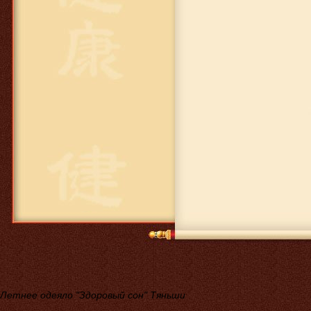
Летнее одеяло "Здоровый сон" Тяньши