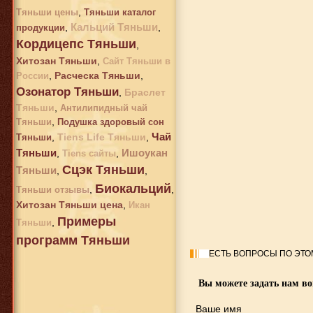
,
Тяньши цены
Тяньши каталог
Кальций Тяньши
,
,
продукции
Кордицепс Тяньши
,
Хитозан Тяньши
,
Сайт Тяньши в
,
Расческа Тяньши
,
России
Озонатор Тяньши
,
Браслет
Тяньши
,
Антилипидный чай
,
Тяньши
Подушка здоровый сон
Чай
,
Tiens Life Тяньши
,
Тяньши
Тяньши
Ишоукан
,
,
Tiens сайты
Сцэк Тяньши
Тяньши
,
,
Биокальций
,
,
Тяньши отзывы
Хитозан Тяньши цена
,
Икан
Примеры
,
Тяньши
программ Тяньши
ЕСТЬ ВОПРОСЫ ПО ЭТО
Вы можете задать нам в
Ваше имя