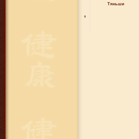
1 475 руб.
Тяньши
Биокальций
(Тяньши с высоким
содержанием
кальция )