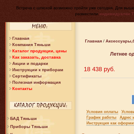
Встреча с шлюхой возможно пройти уже сегодня. Для выше
разместили
индивидуалки 
Главная
Главная
Аксессуары,
/
Компания Тяньши
Каталог продукции, цены
Летнее о
Как заказать, доставка
Акции и подарки
18 438 руб.
Инструкции к приборам
Сертификаты
Полезная информация
Контакты
Условия оплаты
Услов
График работы
Адрес 
БАД Тяньши
Инструкция как оформит
Приборы Тяньши