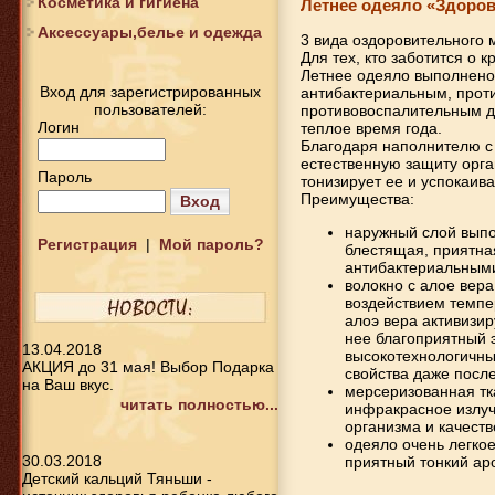
Косметика и гигиена
Летнее одеяло «Здоровы
Аксессуары,белье и одежда
3 вида оздоровительного 
Для тех, кто заботится о 
Летнее одеяло выполнено 
Вход для зарегистрированных
антибактериальным, прот
пользователей:
противовоспалительным д
Логин
теплое время года.
Благодаря наполнителю с 
естественную защиту орга
Пароль
тонизирует ее и успокаива
Преимущества:
Вход
наружный слой выпо
Регистрация
|
Мой пароль?
блестящая, приятна
антибактериальными
волокно с алое вер
воздействием темпе
алоэ вера активизир
нее благоприятный 
13.04.2018
высокотехнологичны
АКЦИЯ до 31 мая! Выбор Подарка
свойства даже посл
на Ваш вкус.
мерсеризованная тк
читать полностью...
инфракрасное излуч
организма и качеств
одеяло очень легко
30.03.2018
приятный тонкий ар
Детский кальций Тяньши -