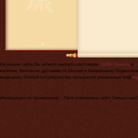
На нашем сайте Вы можете заказать настоящие
СЦЭК Тяньши
и
о
наличии, бесплатно доставим по Москве и ближайшему Подмоско
медицины. Особой популярностью пользуются уникальные БАД
ко
Инструкции по применению - Tiens компания и сайт Тяньши пред