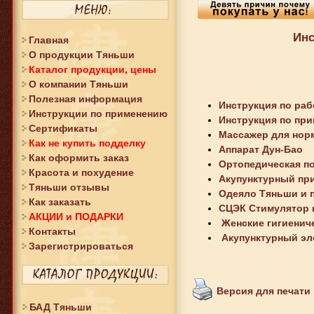
Инс
Главная
О продукции Тяньши
Каталог продукции, цены
О компании Тяньши
Полезная информация
Инструкция по раб
Инструкции по применению
Инструкция по пр
Сертификаты
Массажер для нор
Как не купить подделку
Аппарат Дун-Бао
Как оформить заказ
Ортопедическая п
Красота и похудение
Акупунктурный пр
Тяньши отзывы
Одеяло Тяньши и 
Как заказать
СЦЭК Стимулятор ц
АКЦИИ и ПОДАРКИ
Женские гигиенич
Контакты
Акупунктурный эл
Зарегистрироваться
Версия для печати
БАД Тяньши