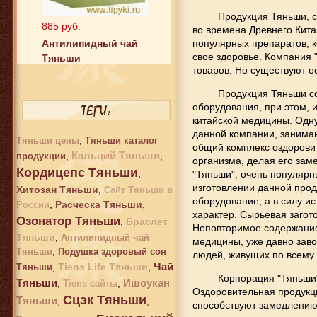
885 руб.
Продукция Тяньши
, 
Антилипидный чай
во времена Древнего Кита
Тяньши
популярных препаратов, 
свое здоровье. Компания 
товаров. Но существуют 
Продукция Тяньши соз
оборудования, при этом, 
китайской медицины. Одн
данной компании, занима
,
Тяньши цены
Тяньши каталог
общий комплекс оздорови
Кальций Тяньши
,
,
продукции
организма, делая его зам
Кордицепс Тяньши
,
"
Тяньши
", очень популярн
изготовлении данной про
Хитозан Тяньши
2 242 руб.
,
Сайт Тяньши в
оборудование, а в силу и
,
Расческа Тяньши
,
России
Хитозан Тяньши
характер. Сырьевая загот
Озонатор Тяньши
,
Браслет
Неповторимое содержание
Тяньши
,
Антилипидный чай
медицины, уже давно заво
,
Тяньши
Подушка здоровый сон
людей, живущих по всему 
Чай
,
Tiens Life Тяньши
,
Тяньши
Корпорация "Тяньши" 
Тяньши
Ишоукан
,
,
Tiens сайты
Оздоровительная продукци
Сцэк Тяньши
Тяньши
,
,
способствуют замедлению 