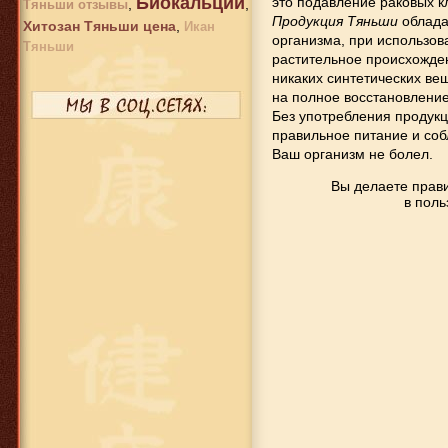
Биокальций
это подавление раковых к
,
,
Тяньши отзывы
Продукция Тяньши
облада
Хитозан Тяньши цена
,
Икан
организма, при использов
Тяньши
649 руб.
растительное происхожден
никаких синтетических ве
Биоцинк
на полное восстановление
Без употребления продук
правильное питание и соб
649 руб.
Ваш организм не болел.
Кальций Тяньши
Вы делаете прав
мозговой
в поль
1 593 руб.
Детский кальций Тяньши