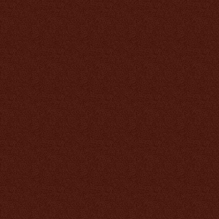
Биокальций Тяньши
2 832 руб.
Кордицепс Тяньши
885 руб.
Антилипидный чай