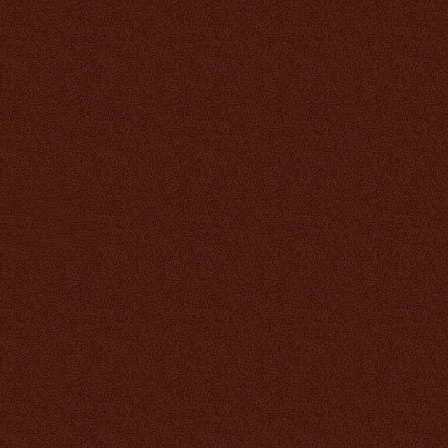
Тяньши
2 242 руб.
Хитозан Тяньши