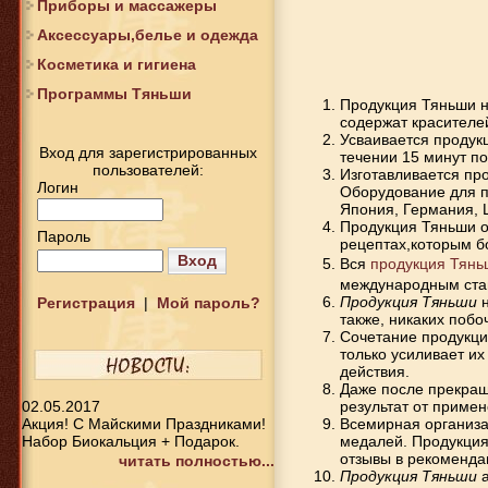
Приборы и массажеры
Аксессуары,белье и одежда
Косметика и гигиена
Программы Тяньши
Продукция Тяньши
н
содержат красителе
Усваивается продук
Вход для зарегистрированных
течении 15 минут по
пользователей:
Изготавливается пр
Логин
Оборудование для пр
Япония, Германия, 
Продукция Тяньши
о
Пароль
рецептах,которым бо
Вход
Вся
продукция Тянь
международным стан
Продукция Тяньши
н
Регистрация
|
Мой пароль?
также, никаких побо
Сочетание продукци
только усиливает и
действия.
Даже после прекращ
02.05.2017
результат от примен
Акция! С Майскими Праздниками!
Всемирная организа
Набор Биокальция + Подарок.
медалей. Продукци
отзывы в рекоменда
читать полностью...
Продукция Тяньши
а