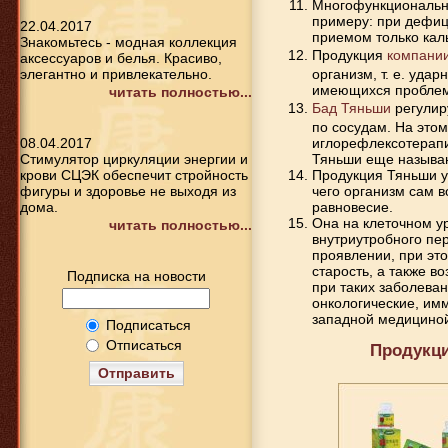
Многофункционально
примеру: при дефиц
22.04.2017
приемом только кал
Знакомьтесь - модная коллекция
Продукция
компани
аксессуаров и белья. Красиво,
элегантно и привлекательно.
организм, т. е. уда
имеющихся проблем
читать полностью...
Бад Тяньши
регулир
по сосудам. На этом
08.04.2017
иглорефлексотерапи
Стимулятор циркуляции энергии и
Тяньши еще называю
крови СЦЭК обеспечит стройность
Продукция Тяньши
у
фигуры и здоровье не выходя из
чего организм сам 
дома.
равновесие.
Она на клеточном у
читать полностью...
внутриутробного пе
проявлении, при это
старость, а также в
Подписка на новости
при таких заболеван
онкологические, им
западной медицино
Подписаться
Отписаться
Продукци
Отправить