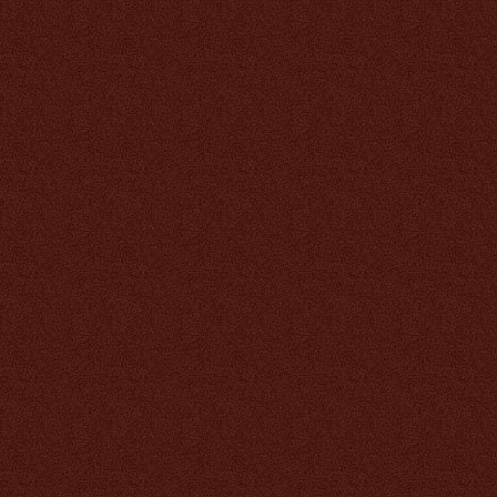
649 руб.
Биоцинк
649 руб.
Кальций Тяньши
мозговой
1 593 руб.
Детский кальций Тяньши