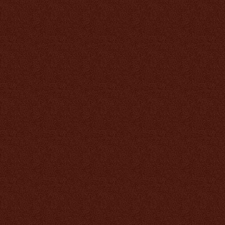
Кальций Тяньши
капсулы
1 593 руб.
Детский кальций Тяньши