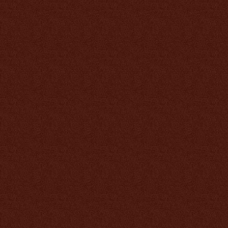
1 475 руб.
Биокальций Тяньши
2 832 руб.
Кордицепс Тяньши