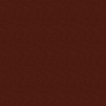
5 900 руб.
Расческа Тяньши
(массажер
электростимулятор)