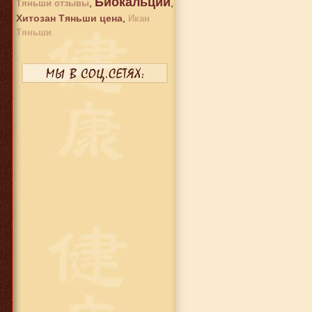
Биокальций
,
,
Тяньши отзывы
Хитозан Тяньши цена
,
Икан
Тяньши
649 руб.
Биоцинк
649 руб.
Кальций Тяньши
капсулы