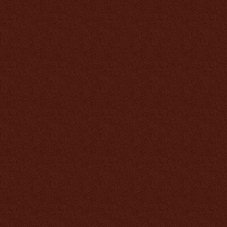
885 руб.
Антилипидный чай
Тяньши
2 242 руб.
Хитозан Тяньши