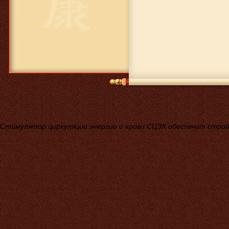
1 593 руб.
Детский кальций Тяньши
Стимулятор циркуляции энергии и крови СЦЭК обеспечит стройн
5 900 руб.
Расческа Тяньши
(массажер
электростимулятор)