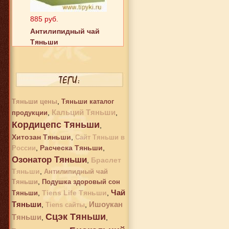
885 руб.
Антилипидный чай
Тяньши
,
Тяньши цены
Тяньши каталог
Кальций Тяньши
,
,
продукции
Кордицепс Тяньши
,
Хитозан Тяньши
,
Сайт Тяньши в
2 242 руб.
,
Расческа Тяньши
,
России
Хитозан Тяньши
Озонатор Тяньши
,
Браслет
Тяньши
,
Антилипидный чай
,
Тяньши
Подушка здоровый сон
Чай
,
Tiens Life Тяньши
,
Тяньши
Тяньши
Ишоукан
,
,
Tiens сайты
Сцэк Тяньши
Тяньши
,
,