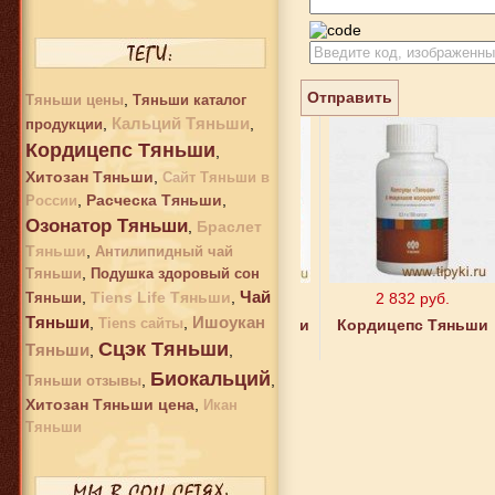
Отправить
,
Тяньши цены
Тяньши каталог
Кальций Тяньши
,
,
продукции
Кордицепс Тяньши
,
Хитозан Тяньши
,
Сайт Тяньши в
,
Расческа Тяньши
,
России
Озонатор Тяньши
,
Браслет
Тяньши
,
Антилипидный чай
,
Тяньши
Подушка здоровый сон
Чай
,
Tiens Life Тяньши
,
1 475 руб.
2 832 руб.
Тяньши
Тяньши
Ишоукан
,
,
Tiens сайты
Биокальций Тяньши
Кордицепс Тяньши
Сцэк Тяньши
Тяньши
,
,
Биокальций
,
,
Тяньши отзывы
Хитозан Тяньши цена
,
Икан
Тяньши