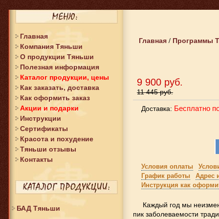
Главная
Главная
Программы 
/
Компания Тяньши
О продукции Тяньши
Полезная информация
Каталог продукции, цены
9 900 руб.
Как заказать, доставка
11 445 руб.
Как оформить заказ
Бесплатно п
Акции и подарки
Доставка:
Инструкции
Сертификаты
Красота и похудение
Тяньши отзывы
Контакты
Условия оплаты
Услов
График работы
Адрес 
Инструкция как оформит
Каждый год мы неизмен
БАД Тяньши
пик заболеваемости тради