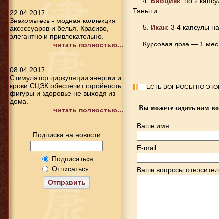
4.
Биоцинк
: по 2 капс
Тяньши.
22.04.2017
Знакомьтесь - модная коллекция
5.
Икан
: 3-4 капсулы н
аксессуаров и белья. Красиво,
элегантно и привлекательно.
Курсовая доза — 1 мес
читать полностью...
08.04.2017
Стимулятор циркуляции энергии и
крови СЦЭК обеспечит стройность
ЕСТЬ ВОПРОСЫ ПО ЭТО
фигуры и здоровье не выходя из
дома.
Вы можете задать нам в
читать полностью...
Ваше имя
Подписка на новости
E-mail
Подписаться
Отписаться
Ваши вопросы относител
Отправить