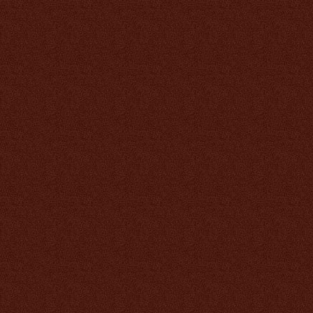
5 900 руб.
Расческа Тяньши
(массажер
электростимулятор)