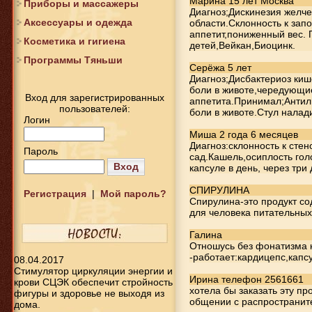
Марина 15 лет Москва
Приборы и массажеры
Диагноз;Дискинезия желч
Аксессуары и одежда
области.Склонность к за
аппетит,пониженный вес.
Косметика и гигиена
детей,Вейкан,Биоцинк.
Программы Тяньши
Серёжа 5 лет
Диагноз;Дисбактериоз киш
боли в животе,чередующие
Вход для зарегистрированных
аппетита.Принимал;Антил
пользователей:
боли в животе.Стул налад
Логин
Миша 2 года 6 месяцев
Диагноз:склонность к сте
Пароль
сад.Кашель,осиплость гол
Вход
капсуле в день, через три
CПИРУЛИНА
Регистрация
|
Мой пароль?
Спирулина-это продукт с
для человека питательны
Галина
Отношусь без фонатизма к
-работает:кардицепс,капс
08.04.2017
Стимулятор циркуляции энергии и
Ирина телефон 2561661
крови СЦЭК обеспечит стройность
хотела бы заказать эту п
фигуры и здоровье не выходя из
общении с распространите
дома.