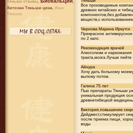
Биокальций
Тяньши
,
,
Тяньши отзывы
Все производимые компан
Хитозан Тяньши цена
,
Икан
древних китайских и тибе
649 руб.
Тяньши
компонентов,без добавле
Биоцинк
веществ,с использование
Чернова Марина Иркутск
Прекрасное антивирусное 
по 2 капс
Рекомендация врачей
Алкоголизм и наркомания
тракта,мозга.Лучше пейте
Айнура
Хочу дать больному моему
выложу потом.
649 руб.
Галина 75 лет
Кальций Тяньши
Пью препараты Тяньши уж
капсулы
уникальная продукция осн
древнетибецкой медицины
Виктория,повышение секр
Дайджест,стимулирует се
после приема пищи, хоро
воды