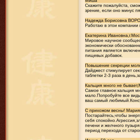
Миша
Скажите пожалуйста, смож
зрение, если оно минус пя
Надежда Борисовна ВОР
1 593 руб.
Работаю в этои компании 
Детский кальций Тяньши
Екатерина Ивановна,г.Мос
Мировое научное сообщес
экономически обоснованн
питания является включен
пищевых добавок.
Повышение секреции мол
Дайджест стимулирует се
таблетки 2-3 раза в день,
Кальция много не бывает,
Самое главное:кальция мн
мало.Попробуйте все виды
5 900 руб.
ваш самый любимый.Консу
Расческа Тяньши
С прихожом весны! Мария
(массажер
Постарайтесь,чтобы энерг
электростимулятор)
себя спокойно.Агрессия,з
печени и желчного пузыря
период перехода от старо