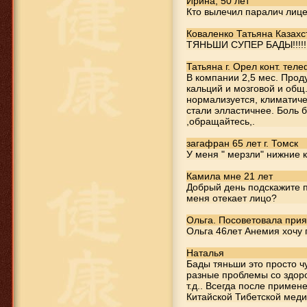
Ирина, 50 лет
Кто вылечил паралич лиц
Коваленко Татьяна Казахс
ТЯНЬШИ СУПЕР БАДЫ!!!!!!!!!!!!
Татьяна г. Орел конт. тел
В компании 2,5 мес. Прод
кальций и мозговой и общ.
1 475 руб.
нормализуется, климатиче
стали элластичнее. Боль 
Биокальций Тяньши
,обращайтесь,.
загафран 65 лет г. Томск
У меня " мерзли" нижние 
Камила мне 21 лет
Добрый день подскажите п
меня отекает лицо?
Ольга. Посоветовала прия
Ольга 46лет Анемия хочу 
Наталья
2 832 руб.
Бады тяньши это просто ч
разные проблемы со здоро
Кордицепс Тяньши
т.д.. Всегда после приме
Китайской Тибетской меди