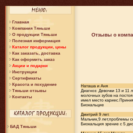
Главная
Компания Тяньши
О продукции Тяньши
Отзывы о компан
Полезная информация
Каталог продукции, цены
Как заказать, доставка
Как оформить заказ
Акции и подарки
Инструкции
Сертификаты
Красота и похудение
Наташа и Аня
Тяньши отзывы
Диагноз: Девочки 13 и 11
молочных зубов на постоя
Контакты
имел место кариес.Прини
Биокальцие
Дмитрий 9 лет.
Мальчик,9 лет,проблемы с
Биокальция зрение с 5 ди
БАД Тяньши