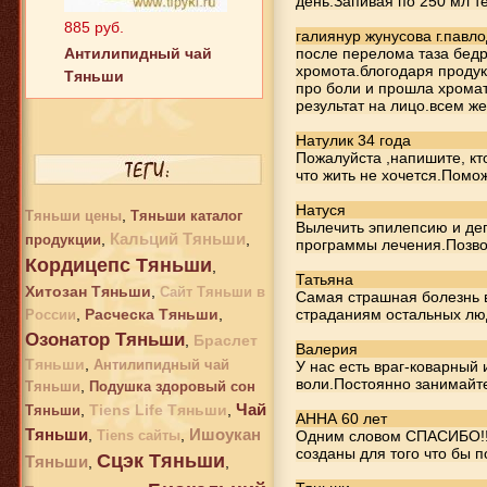
день.Запивая по 250 мл т
Антилипидный чай
галиянур жунусова г.павло
Тяньши
после перелома таза бедр
хромота.блогодаря продук
про боли и прошла хромат
результат на лицо.всем ж
Натулик 34 года
Пожалуйста ,напишите, кт
что жить не хочется.Помож
Натуся
,
Тяньши цены
Тяньши каталог
Вылечить эпилепсию и д
Кальций Тяньши
,
,
продукции
программы лечения.Позво
Кордицепс Тяньши
,
2 242 руб.
Татьяна
Хитозан Тяньши
,
Сайт Тяньши в
Хитозан Тяньши
Самая страшная болезнь 
,
Расческа Тяньши
,
страданиям остальных люд
России
Озонатор Тяньши
,
Браслет
Валерия
Тяньши
,
Антилипидный чай
У нас есть враг-коварный 
воли.Постоянно занимайте
,
Тяньши
Подушка здоровый сон
Чай
,
Tiens Life Тяньши
,
Тяньши
АННА 60 лет
Тяньши
Ишоукан
,
,
Tiens сайты
Одним словом СПАСИБО!!!
созданы для того что бы п
Сцэк Тяньши
Тяньши
,
,