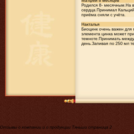
Матфей 8 месяцев
капсулы
Родился 8- месячным.На в
сердца.Принимал Кальций
приёма сняли с учёта.
Накталья
Биоцинк очень важен для
элемента цинка может при
темноте.Принимать между
день.Запивая по 250 мл т
1 593 руб.
Детский кальций Тяньши
Отзывы о компании и о продукции Тяньши страница 2