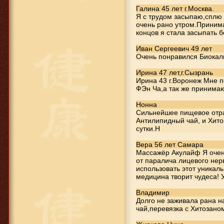
Галина 45 лет г.Москва.
Я с трудом засыпаю,сплю
очень рано утром.Приним
концов я стала засыпать б
Иван Сергеевич 49 лет
Очень понравился Биокал
885 руб.
Ирина 47 лет,г.Сызрань
Антилипидный чай
Ирина 43 г.Воронеж Мне п
Тяньши
ФЭн Ча,а так же принима
Нонна
Сильнейшее пищевое отра
Антилипидный чай, и Хит
сутки.Н
Вера 56 лет Самара
Массажёр Акулайф Я очен
от паралича лицевого нерв
использовать этот уникаль
медицина творит чудеса! 
Владимир
2 242 руб.
Долго не заживала рана 
Хитозан Тяньши
чай,перевязка с Хитозано