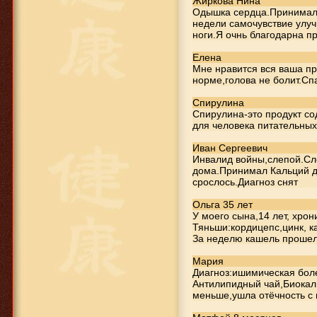
Жиркова Нина
Одышка сердца.Принимала
недели самочувствие улу
ноги.Я очнь благодарна п
Елена
Мне нравится вся ваша пр
норме,голова не болит.Сп
Спирулина
Спирулина-это продукт с
649 руб.
для человека питательны
Биоцинк
Иван Сергеевич
Инвалид войны,слепой.Сл
дома.Принимал Кальций де
срослось.Диагноз снят
Ольга 35 лет
У моего сына,14 лет, хро
Тяньши:кордицепс,цинк, к
За неделю кашель прошел
Мария
Диагноз:ишимическая бол
Антилипидный чай,Биокал
649 руб.
меньше,ушла отёчность с 
Кальций Тяньши