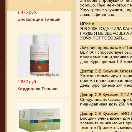
а я верю в продукцию тянь
1 475 руб.
хорошо. Пью немного,с пер
Биокальций Тяньши
Хочу зрение улучшить, над
лишь в финансах.
ИРИНА
Я В 2006 ГОДУ ПИЛА К
ГРУДЬ Я ВЫЗДОРОВЕЛА 
ХОЧУ ПОПРОБОВАТЬ...
Лечение препаратами "Тя
ВЕЙКАН способствует быс
приемами пищи,запивая до
день.Курс приема 1-3 мес
2 832 руб.
Доктор С.В.Кузьмич Хитоза
Хитозан стимулирует выра
Кордицепс Тяньши
приема пищи,запивая дозу
день.Курс приема 2-4 мес
Доктор С.В.Кузьмич. СП
Спирулина показана при 
пищи,запивая дозу 250 мл
Доктор С.В.Кузьмич. БИО
Биоцинк очень важен для
элемента цинка может при
темноте.Принимать между
885 руб.