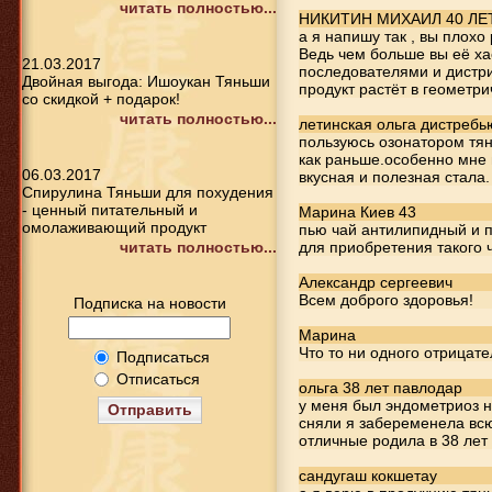
читать полностью...
НИКИТИН МИХАИЛ 40 ЛЕ
а я напишу так , вы плох
Ведь чем больше вы её ха
21.03.2017
последователями и дистр
Двойная выгода: Ишоукан Тяньши
продукт растёт в геометри
со скидкой + подарок!
читать полностью...
летинская ольга дистребью
пользуюсь озонатором тян
как раньше.особенно мне 
06.03.2017
вкусная и полезная стала.
Спирулина Тяньши для похудения
- ценный питательный и
Марина Киев 43
омолаживающий продукт
пью чай антилипидный и п
читать полностью...
для приобретения такого
Александр сергеевич
Всем доброго здоровья!
Подписка на новости
Марина
Что то ни одного отрицател
Подписаться
Отписаться
ольга 38 лет павлодар
у меня был эндометриоз н
Отправить
сняли я забеременела вс
отличные родила в 38 лет
сандугаш кокшетау